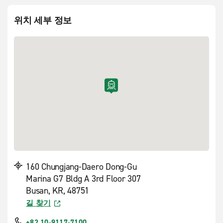
위치 세부 정보
160 Chungjang-Daero Dong-Gu
Marina G7 Bldg A 3rd Floor 307
Busan, KR, 48751
길 찾기
+82 10-9117-7100